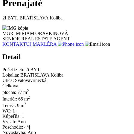
Prenajaté
2I BYT, BRATISLAVA Koliba
MGR. MIRIAM ORAVKINOVÁ
SENIOR REAL ESTATE AGENT
KONTAKTUJ MAKLÉRA
Detail
Počet izieb:
2i BYT
Lokalita:
BRATISLAVA Koliba
Ulica:
Svätovavrinecká
Celková
2
plocha:
77 m
2
Interiér:
65 m
2
Terasa:
9 m
WC:
1
Kúpeľňa:
1
Výťah:
Áno
Poschodie:
4/4
Novostavba:
Áno