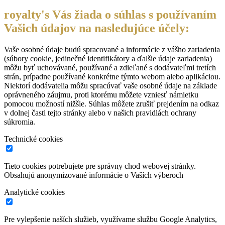
royalty's Vás žiada o súhlas s používaním
Vašich údajov na nasledujúce účely:
Vaše osobné údaje budú spracované a informácie z vášho zariadenia
(súbory cookie, jedinečné identifikátory a ďalšie údaje zariadenia)
môžu byť uchovávané, používané a zdieľané s dodávateľmi tretích
strán, prípadne používané konkrétne týmto webom alebo aplikáciou.
Niektorí dodávatelia môžu spracúvať vaše osobné údaje na základe
oprávneného záujmu, proti ktorému môžete vzniesť námietku
pomocou možností nižšie. Súhlas môžete zrušiť prejdením na odkaz
v dolnej časti tejto stránky alebo v našich pravidlách ochrany
súkromia.
Technické cookies
Tieto cookies potrebujete pre správny chod webovej stránky.
Obsahujú anonymizované informácie o Vaších výberoch
Analytické cookies
Pre vylepšenie naších služieb, využívame službu Google Analytics,