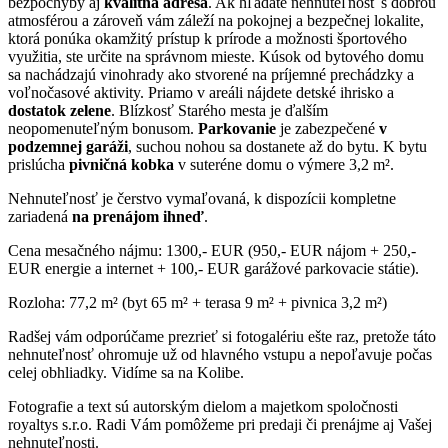
bezpochyby aj
kvalitná adresa
. Ak hľadáte nehnuteľnosť s dobrou
atmosférou a zároveň vám záleží na pokojnej a bezpečnej lokalite,
ktorá ponúka okamžitý prístup k prírode a možnosti športového
využitia, ste určite na správnom mieste. Kúsok od bytového domu
sa nachádzajú vinohrady ako stvorené na príjemné prechádzky a
voľnočasové aktivity. Priamo v areáli nájdete detské ihrisko a
dostatok zelene
. Blízkosť Starého mesta je ďalším
neopomenuteľným bonusom.
Parkovanie
je zabezpečené
v
podzemnej garáži
, suchou nohou sa dostanete až do bytu. K bytu
prislúcha
pivničná kobka
v suteréne domu o výmere 3,2 m².
Nehnuteľnosť je čerstvo vymaľovaná, k dispozícii kompletne
zariadená
na prenájom ihneď
.
Cena mesačného nájmu: 1300,- EUR (950,- EUR nájom + 250,-
EUR energie a internet + 100,- EUR garážové parkovacie státie).
Rozloha: 77,2 m² (byt 65 m² + terasa 9 m² + pivnica 3,2 m²)
Radšej vám odporúčame prezrieť si fotogalériu ešte raz, pretože táto
nehnuteľnosť ohromuje už od hlavného vstupu a nepoľavuje počas
celej obhliadky. Vidíme sa na Kolibe.
Fotografie a text sú autorským dielom a majetkom spoločnosti
royaltys s.r.o. Radi Vám pomôžeme pri predaji či prenájme aj Vašej
nehnuteľnosti.