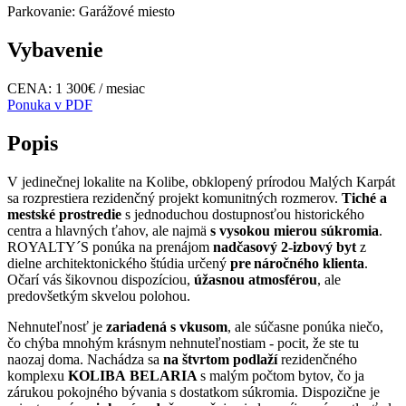
Parkovanie:
Garážové miesto
Vybavenie
CENA: 1 300€ / mesiac
Ponuka v PDF
Popis
V jedinečnej lokalite na Kolibe, obklopený prírodou Malých Karpát
sa rozprestiera rezidenčný projekt komunitných rozmerov.
Tiché a
mestské prostredie
s jednoduchou dostupnosťou historického
centra a hlavných ťahov, ale najmä
s vysokou mierou súkromia
.
ROYALTY´S ponúka na prenájom
nadčasový 2-izbový byt
z
dielne architektonického štúdia určený
pre náročného klienta
.
Očarí vás šikovnou dispozíciou,
úžasnou atmosférou
, ale
predovšetkým skvelou polohou.
Nehnuteľnosť je
zariadená s vkusom
, ale súčasne ponúka niečo,
čo chýba mnohým krásnym nehnuteľnostiam - pocit, že ste tu
naozaj doma. Nachádza sa
na štvrtom podlaží
rezidenčného
komplexu
KOLIBA
BELARIA
s malým počtom bytov, čo ja
zárukou pokojného bývania s dostatkom súkromia. Dispozične je