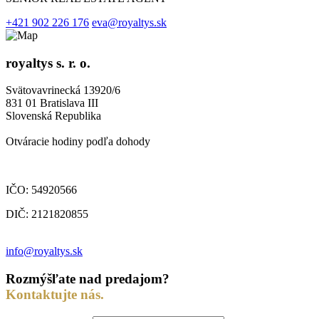
+421 902 226 176
eva@royaltys.sk
royaltys s. r. o.
Svätovavrinecká 13920/6
831 01 Bratislava III
Slovenská Republika
Otváracie hodiny podľa dohody
IČO: 54920566
DIČ: 2121820855
info@royaltys.sk
Rozmýšľate nad predajom?
Kontaktujte nás.