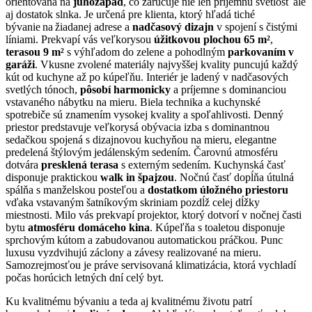
orientovaná na
juhozápad
, čo zaručuje nie len príjemnú svetlosť ale
aj dostatok slnka. Je určená pre klienta, ktorý hľadá tiché
bývanie na žiadanej adrese a
nadčasový dizajn
v spojení s čistými
líniami. Prekvapí vás veľkorysou
úžitkovou plochou 65 m²
,
terasou 9 m²
s výhľadom do zelene a pohodlným
parkovaním v
garáži
. Vkusne zvolené materiály najvyššej kvality puncujú každý
kút od kuchyne až po kúpeľňu. Interiér je ladený v nadčasových
svetlých tónoch,
pôsobí harmonicky
a príjemne s dominanciou
vstavaného nábytku na mieru. Biela technika a kuchynské
spotrebiče sú znamením vysokej kvality a spoľahlivosti. Denný
priestor predstavuje veľkorysá obývacia izba s dominantnou
sedačkou spojená s dizajnovou kuchyňou na mieru, elegantne
predelená štýlovým jedálenským sedením. Čarovnú atmosféru
dotvára
presklená terasa
s externým sedením. Kuchynská časť
disponuje praktickou
walk in špajzou
. Nočnú časť dopĺňa útulná
spálňa s manželskou posteľou a
dostatkom úložného priestoru
vďaka vstavaným šatníkovým skriniam pozdĺž celej dĺžky
miestnosti. Milo vás prekvapí projektor, ktorý dotvorí v nočnej časti
bytu
atmosféru domáceho kina
. Kúpeľňa s toaletou disponuje
sprchovým kútom a zabudovanou automatickou práčkou. Punc
luxusu vyzdvihujú záclony a závesy realizované na mieru.
Samozrejmosťou je práve servisovaná klimatizácia, ktorá vychladí
počas horúcich letných dní celý byt.
Ku kvalitnému bývaniu a teda aj kvalitnému životu patrí