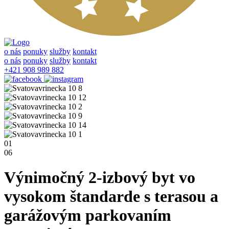
o nás
ponuky
služby
kontakt
o nás
ponuky
služby
kontakt
+421 908 989 882
01
06
Výnimočný 2-izbový byt vo
vysokom štandarde s terasou a
garážovým parkovaním