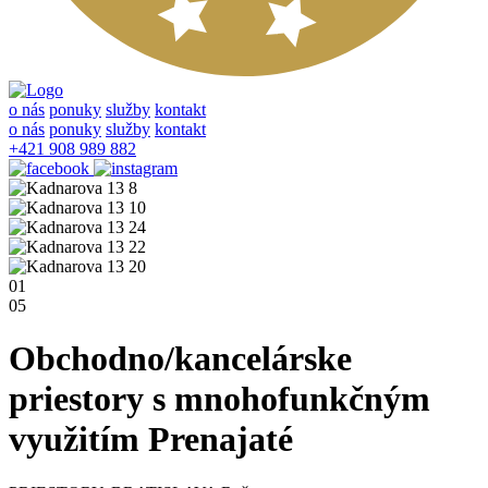
o nás
ponuky
služby
kontakt
o nás
ponuky
služby
kontakt
+421 908 989 882
01
05
Obchodno/kancelárske
priestory s mnohofunkčným
využitím
Prenajaté