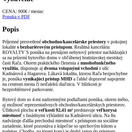
CENA: 900€ / mesiac
Ponuka v PDF
Popis
Príjemné presvetlené
obchodno/kancelárske priestory
v pokojnej
lokalite
s bezbariérovým prístupom
. Realitná kancelária
ROYALTY´S ponúka na prenájom nebytový priestor
nachádzajúci
sa na prízemí bytového domu v obľúbenej bratislavskej mestskej
časti Rača. Okrem praktického členenia a
mnohofunkčného
využitia
, disponuje aj
dvoma vstupnými vchodmi
z ulíc
Kadnárová a Hagarova. Lákavá lokalita, ktorou Rača bezpochybne
je, ponúka
vynikajúci prístup MHD
a ľahké dopravné napojenie
na centrum mesta či neďalekú diaľnicu. V blízkosti je
bezproblémové parkovanie.
Bytový dom so 4-mi nadzemnými podlažiami ponúka, okrem iného,
aj možnosť reprezentatívnych obchodno/kancelárskych priestorov.
Úžitkovú plochu
o veľkosti 92,41 m²
predstavuje
veľkorysá
miestnosť
s fasádnymi výkladmi na Kadnárovú ulicu. Na ňu
nadväzuje ďalšia prechodná miestnosť s prístupom na sociálne
zariadenie, ktoré pozostáva z kúpeľne so sprchovým kútom a
toaletou. Chodba, na ktorej konci je druhý vstup do priestoru,