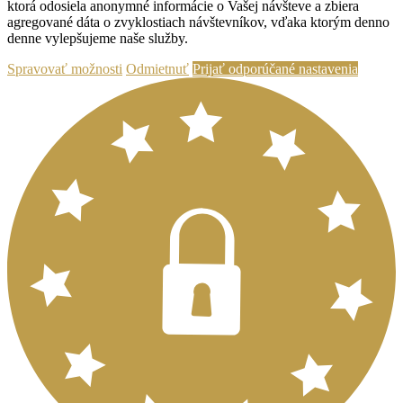
ktorá odosiela anonymné informácie o Vašej návšteve a zbiera
agregované dáta o zvyklostiach návštevníkov, vďaka ktorým denno
denne vylepšujeme naše služby.
Spravovať možnosti
Odmietnuť
Prijať odporúčané nastavenia