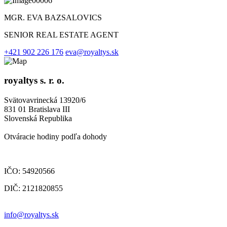
MGR. EVA BAZSALOVICS
SENIOR REAL ESTATE AGENT
+421 902 226 176
eva@royaltys.sk
royaltys s. r. o.
Svätovavrinecká 13920/6
831 01 Bratislava III
Slovenská Republika
Otváracie hodiny podľa dohody
IČO: 54920566
DIČ: 2121820855
info@royaltys.sk