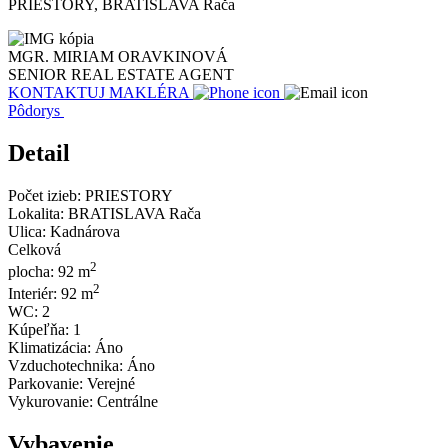
PRIESTORY, BRATISLAVA Rača
MGR. MIRIAM ORAVKINOVÁ
SENIOR REAL ESTATE AGENT
KONTAKTUJ MAKLÉRA
Pôdorys
Detail
Počet izieb:
PRIESTORY
Lokalita:
BRATISLAVA Rača
Ulica:
Kadnárova
Celková
2
plocha:
92 m
2
Interiér:
92 m
WC:
2
Kúpeľňa:
1
Klimatizácia:
Áno
Vzduchotechnika:
Áno
Parkovanie:
Verejné
Vykurovanie:
Centrálne
Vybavenie