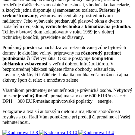
rozdeľuje ďalšie dve samostatné miestnosti, vhodné ako kancelárie,
z ktorých jedna disponuje aj samostatnou toaletou.
Priestor je
zrekonštruovaný
, vykurovaný centrálne prostredníctvom
radiátorov. Jeho vybavenie predstavujú plastové okná a dvere s
izolačným dvojsklom,
vzduchotechnika
a
klimatizačná jednotka
.
Tehlový bytový dom kolaudovaný v roku 1959 je v dobrej
technickej kondícii, pravidelne udržiavaný.
Ponúkaný priestor sa nachádza vo frekventovanej zóne bytových
domov, je aktuálne voľný, pripravený na
rôznorodý predmet
podnikania
či účel využitia. Okolie poskytuje
kompletnú
občiansku vybavenosť
s veľmi dobrou infraštruktúrou. V
bezprostrednej blízkosti nájdete rôzne obchody, reštaurácie,
kaviarne, služby či inštitúcie. Lokalita ponúka veľa možností aj na
aktívny šport či relax a množstvo zelene.
Vlastníkom predmetnej nehnuteľnosti je právnická osoba. Nebytový
priestor je
voľný ihneď
, prenajíma sa v cene 600 EUR/mesiac +
DPH + 300 EUR/mesiac správcovské poplatky + energie.
Fotografie a text sú autorským dielom a majetkom spoločnosti
royaltys s.r.o. Radi Vám pomôžeme pri predaji či prenájme aj Vašej
nehnuteľnosti.