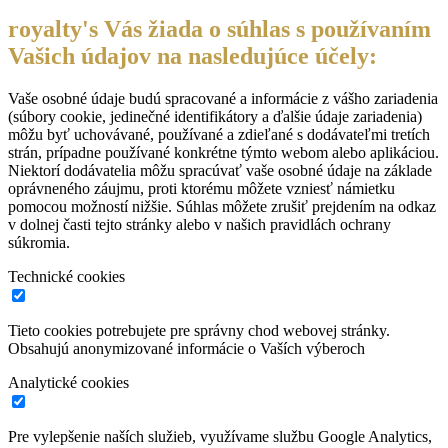
royalty's Vás žiada o súhlas s používaním
Vašich údajov na nasledujúce účely:
Vaše osobné údaje budú spracované a informácie z vášho zariadenia
(súbory cookie, jedinečné identifikátory a ďalšie údaje zariadenia)
môžu byť uchovávané, používané a zdieľané s dodávateľmi tretích
strán, prípadne používané konkrétne týmto webom alebo aplikáciou.
Niektorí dodávatelia môžu spracúvať vaše osobné údaje na základe
oprávneného záujmu, proti ktorému môžete vzniesť námietku
pomocou možností nižšie. Súhlas môžete zrušiť prejdením na odkaz
v dolnej časti tejto stránky alebo v našich pravidlách ochrany
súkromia.
Technické cookies
Tieto cookies potrebujete pre správny chod webovej stránky.
Obsahujú anonymizované informácie o Vaších výberoch
Analytické cookies
Pre vylepšenie naších služieb, využívame službu Google Analytics,