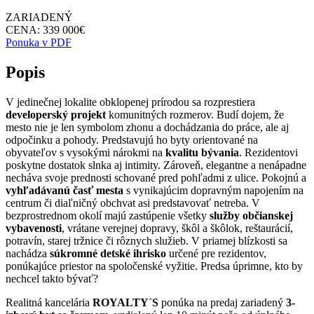
ZARIADENÝ
CENA: 339 000€
Ponuka v PDF
Popis
V jedinečnej lokalite obklopenej prírodou sa rozprestiera
developerský projekt
komunitných rozmerov. Budí dojem, že
mesto nie je len symbolom zhonu a dochádzania do práce, ale aj
odpočinku a pohody. Predstavujú ho byty orientované na
obyvateľov s vysokými nárokmi na
kvalitu bývania
. Rezidentovi
poskytne dostatok slnka aj intimity. Zároveň, elegantne a nenápadne
necháva svoje prednosti schované pred pohľadmi z ulice. Pokojnú a
vyhľadávanú časť mesta
s vynikajúcim dopravným napojením na
centrum či diaľničný obchvat asi predstavovať netreba. V
bezprostrednom okolí majú zastúpenie všetky
služby občianskej
vybavenosti
, vrátane verejnej dopravy, škôl a škôlok, reštaurácií,
potravín, starej tržnice či rôznych služieb. V priamej blízkosti sa
nachádza
súkromné detské ihrisko
určené pre rezidentov,
ponúkajúce priestor na spoločenské vyžitie. Predsa úprimne, kto by
nechcel takto bývať?
Realitná kancelária
ROYALTY´S
ponúka na predaj zariadený
3-