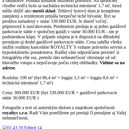
a radiátorov. Ponúka dostatok úložného priestoru. Na spoločnej
chodbe vedľa bytu sa nachádza technická miestnosť 1,7 m², ktorá
môže slúžiť ako
menší sklad
. Tehlový bytový dom je kompletne
zateplený a rezidentom prináša bezpečné tiché bývanie. Byt sa
predáva zariadený v sume 339.000 EUR. Je ihneď voľný,
pripravený k nasťahovaniu. Predmetom predaja je aj jedno garážové
parkovacie státie v spoločnej garáži v sume 30.000 EUR - nie je
podmienkou kúpy. V prípade záujmu je k dispozícii na dlhodobý
prenájom aj druhé garážové parkovacie státie. Cena zahŕňa všetky
služby realitnej kancelárie ROYALTY´S vrátane právneho servisu a
hypotekárneho poradenstva. Radšej vám odporúčame prezrieť si
fotogalériu ešte raz, pretože táto nehnuteľnosť ohromuje už od
hlavného vstupu a nepoľavuje počas celej obhliadky.
Vidíme sa na
adrese
.
Rozloha: 100 m² (byt 86,4 m² + loggia 3,3 m² + loggia 8,6 m² +
technická miestnosť 1,7 m²)
Cena: 369.000 EUR (byt 339.000 EUR + garážové parkovacie
státie 30.000 EUR )
Fotografie a text sú autorským dielom a majetkom spoločnosti
royaltys s.r.o.
Radi Vám pomôžeme pri predaji či prenájme aj Vašej
nehnuteľnosti.