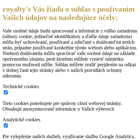
royalty's Vás žiada o súhlas s používaním
Vašich údajov na nasledujúce účely:
Vaše osobné údaje budú spracované a informácie z vášho zariadenia
(súbory cookie, jedinečné identifikátory a ďalšie údaje zariadenia)
môžu byť uchovávané, používané a zdieľané s dodávateľmi tretích
strán, prípadne používané konkrétne týmto webom alebo aplikáciou.
Niektorí dodávatelia môžu spracúvať vaše osobné údaje na základe
oprávneného záujmu, proti ktorému môžete vzniesť námietku
pomocou možností nižšie. Súhlas môžete zrušiť prejdením na odkaz
v dolnej časti tejto stránky alebo v našich pravidlách ochrany
súkromia.
Technické cookies
Tieto cookies potrebujete pre správny chod webovej stránky.
Obsahujú anonymizované informácie o Vaších výberoch
Analytické cookies
Pre vylepšenie naších služieb, využívame službu Google Analytics,