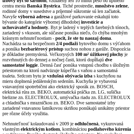
izbový byt so šarmom
, vzdialený len 10 minút pešo od úplného
centra mesta
Banská Bystrica
. Tiché prostredie,
množstvo zelene
,
rodinné domy v susedstve a príjemné súkromie sú len začiatok.
Navyše
výborná adresa
a garážové parkovanie eskalujú toto
bývanie do kategórie výbornej dlhodobej
investície a
uchovávateľa hodnoty
. Byt je ladený v teplých farebných tónoch,
zariadený s vkusom, ale súčasne ponúka niečo, čo chýba mnohým
krásnym nehnuteľnostiam -
pocit, že ste tu naozaj doma
.
Nachádza sa na bezpečnom
2/4 podlaží
bytového domu s výťahom
a ponúka
bezbariérový prístup
suchou nohou z garáže. Dispozícia
je dôkladne premyslená. Veľkorysých
100 m² úžitkovej plochy
je
rozvrhnutých do dennej a nočnej časti, ktorú dopĺňajú
dve
samostatné loggie
. Denná časť ponúka vstupnú chodbu s úložným
priestorom na ktorú nadväzuje kúpeľňa s vaňou a samostatná
toaleta. Srdcom bytu je
vzdušná obývacia izba
s kuchyňou na
mieru doplnená jedálenským sedením. Kuchyňa je vybavená
vstavanými spotrebičmi ako elektrický sporák zn. BOSCH,
elektrická rúra zn. BEKO, automatická práčka zn. LG, sušička
bielizne zn. ELECTROLUX, umývačka riadu zn. ELECTROLUX
a chladnička s mrazničkou zn. BEKO. Dve samostatné izby
zariadené vstavanou šatníkovou skriňou ponúkajú unikátny priestor
pre rôzne účely využitia.
Nehnuteľnosť kolaudovaná v 2009 je
odhlučnená
, vykurovaná
vlastným
elektrickým kotlom
, kombináciou
podlahového kúrenia