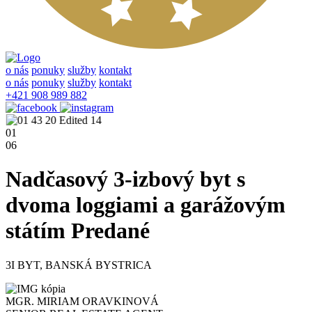
o nás
ponuky
služby
kontakt
o nás
ponuky
služby
kontakt
+421 908 989 882
01
06
Nadčasový 3-izbový byt s
dvoma loggiami a garážovým
státím
Predané
3I BYT, BANSKÁ BYSTRICA
MGR. MIRIAM ORAVKINOVÁ