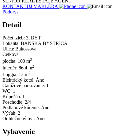
SENIOR REAL ESTATE AGENT
KONTAKTUJ MAKLÉRA
Pôdorys
Detail
Počet izieb:
3i BYT
Lokalita:
BANSKÁ BYSTRICA
Ulica:
Bakossova
Celková
2
plocha:
100 m
2
Interiér:
86.4 m
2
Loggia:
12 m
Elektrický kotol:
Áno
Garážové parkovanie:
1
WC:
1
Kúpeľňa:
1
Poschodie:
2/4
Podlahové kúrenie:
Áno
Výťah:
2
Odhlučnený byt:
Áno
Vybavenie