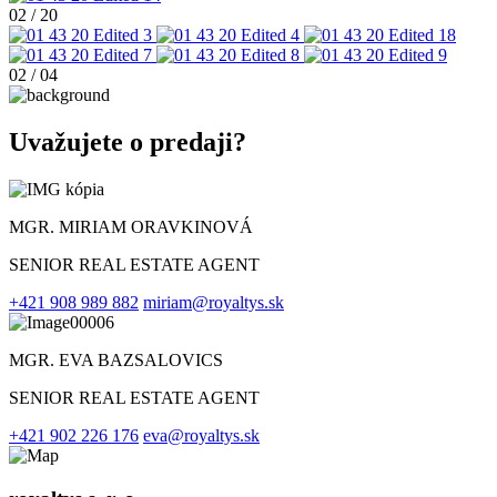
02
/
20
02
/
04
Uvažujete o predaji?
MGR. MIRIAM ORAVKINOVÁ
SENIOR REAL ESTATE AGENT
+421 908 989 882
miriam@royaltys.sk
MGR. EVA BAZSALOVICS
SENIOR REAL ESTATE AGENT
+421 902 226 176
eva@royaltys.sk