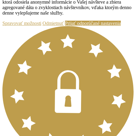
ktorá odosiela anonymné informácie o Vašej návšteve a zbiera
agregované dáta o zvyklostiach návštevníkov, vďaka ktorým denno
denne vylepšujeme naše služby.
Spravovať možnosti
Odmietnuť
Prijať odporúčané nastavenia